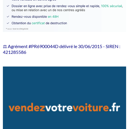
⚖️ Agrément #PR6900044D délivré le 30/06/2015 - SIREN :
421285586