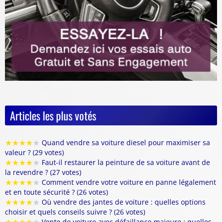
Articles les plus votés
★
★
★
★
★
Quand vendre sa voiture diesel pour maximiser sa
valeur ? (29 votes)
★
★
★
★
★
Faut-il restaurer la peinture de sa voiture avant de
la revendre ? (27 votes)
★
★
★
★
★
Comment vendre votre voiture en panne légalement
et en toute sécurité ? (26 votes)
★
★
★
★
★
Où vendre des jantes de voiture : quelles options
choisir et quels conseils suivre ? (26 votes)
Vente de voiture avec défaillance majeure : quelles