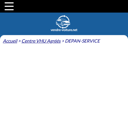
Accueil
>
Centre VHU Agréés
>
DEPAN-SERVICE