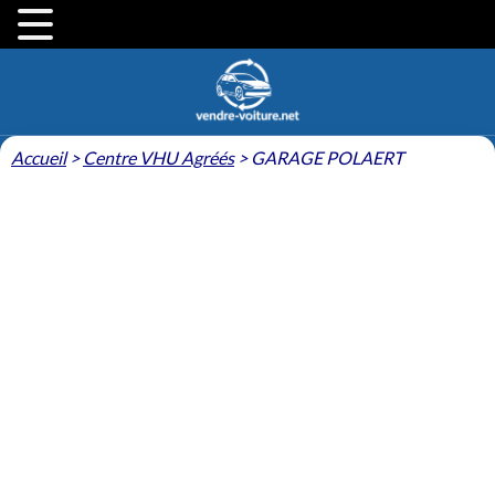
Accueil
>
Centre VHU Agréés
>
GARAGE POLAERT