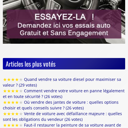
Articles les plus votés
★
★
★
★
★
Quand vendre sa voiture diesel pour maximiser sa
valeur ? (29 votes)
★
★
★
★
★
Comment vendre votre voiture en panne légalement
et en toute sécurité ? (26 votes)
★
★
★
★
★
Où vendre des jantes de voiture : quelles options
choisir et quels conseils suivre ? (26 votes)
★
★
★
★
★
Vente de voiture avec défaillance majeure : quelles
sont les obligations du vendeur (26 votes)
★
★
★
★
★
Faut-il restaurer la peinture de sa voiture avant de