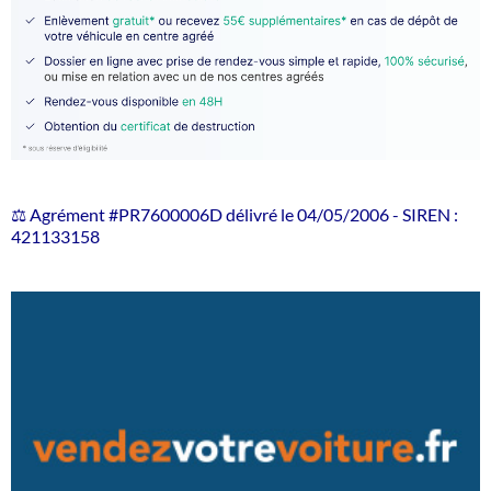
⚖️ Agrément #PR7600006D délivré le 04/05/2006 - SIREN :
421133158