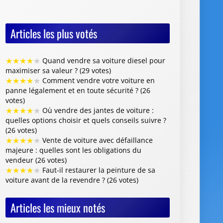
Articles les plus votés
★
★
★
★
★
Quand vendre sa voiture diesel pour
maximiser sa valeur ? (29 votes)
★
★
★
★
★
Comment vendre votre voiture en
panne légalement et en toute sécurité ? (26
votes)
★
★
★
★
★
Où vendre des jantes de voiture :
quelles options choisir et quels conseils suivre ?
(26 votes)
★
★
★
★
★
Vente de voiture avec défaillance
majeure : quelles sont les obligations du
vendeur (26 votes)
★
★
★
★
★
Faut-il restaurer la peinture de sa
voiture avant de la revendre ? (26 votes)
Articles les mieux notés