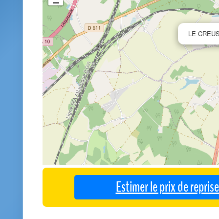
LE CREU
Estimer le prix de repri