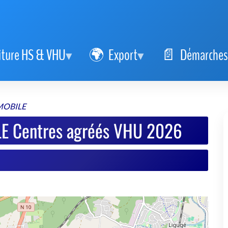
iture HS & VHU
Export
Démarches
MOBILE
E Centres agréés VHU 2026