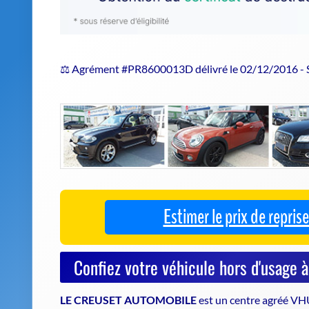
⚖️ Agrément #PR8600013D délivré le 02/12/2016 -
Estimer le prix de repri
Confiez votre véhicule hors d'usage 
LE CREUSET AUTOMOBILE
est un
centre agréé V