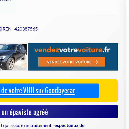
 SIREN : 420387565
se de votre VHU sur Goodbyecar
à un épaviste agréé
HU
qui assure un traitement
respectueux de