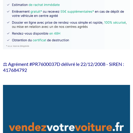
⚖️ Agrément #PR7600037D délivré le 22/12/2008 - SIREN :
417684792