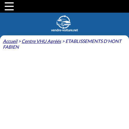
Accueil
>
Centre VHU Agréés
>
ETABLISSEMENTS D'HONT
FABIEN