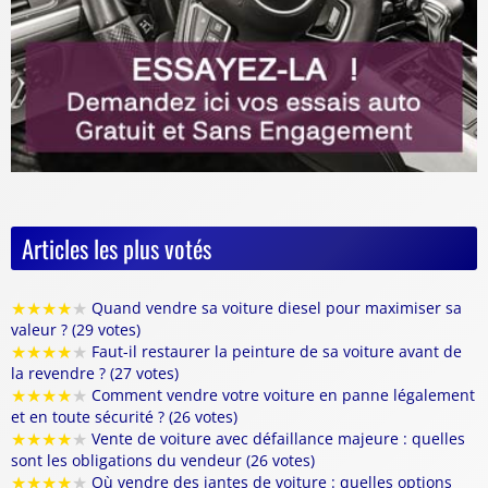
Articles les plus votés
★
★
★
★
★
Quand vendre sa voiture diesel pour maximiser sa
valeur ? (29 votes)
★
★
★
★
★
Faut-il restaurer la peinture de sa voiture avant de
la revendre ? (27 votes)
★
★
★
★
★
Comment vendre votre voiture en panne légalement
et en toute sécurité ? (26 votes)
★
★
★
★
★
Vente de voiture avec défaillance majeure : quelles
sont les obligations du vendeur (26 votes)
★
★
★
★
★
Où vendre des jantes de voiture : quelles options