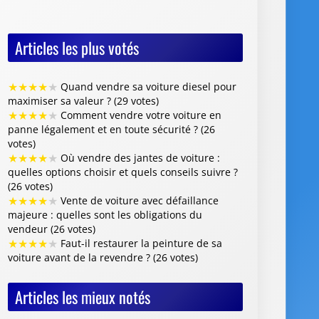
Articles les plus votés
★
★
★
★
★
Quand vendre sa voiture diesel pour
maximiser sa valeur ? (29 votes)
★
★
★
★
★
Comment vendre votre voiture en
panne légalement et en toute sécurité ? (26
votes)
★
★
★
★
★
Où vendre des jantes de voiture :
quelles options choisir et quels conseils suivre ?
(26 votes)
★
★
★
★
★
Vente de voiture avec défaillance
majeure : quelles sont les obligations du
vendeur (26 votes)
★
★
★
★
★
Faut-il restaurer la peinture de sa
voiture avant de la revendre ? (26 votes)
Articles les mieux notés