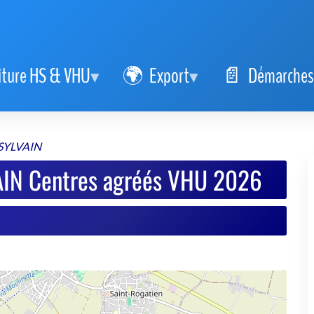
iture HS & VHU
Export
Démarches
SYLVAIN
IN Centres agréés VHU 2026