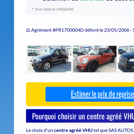
⚖️ Agrément #PR1700004D délivré le 23/05/2006 -
Estimer le prix de repri
Pourquoi choisir un centre agréé 
Le choix d'un
centre agréé VHU
tel que SAS AUTOS 