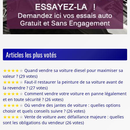
Articles les plus votés
★
★
★
★
★
Quand vendre sa voiture diesel pour maximiser sa
valeur ? (29 votes)
★
★
★
★
★
Faut-il restaurer la peinture de sa voiture avant de
la revendre ? (27 votes)
★
★
★
★
★
Comment vendre votre voiture en panne légalement
et en toute sécurité ? (26 votes)
★
★
★
★
★
Où vendre des jantes de voiture : quelles options
choisir et quels conseils suivre ? (26 votes)
★
★
★
★
★
Vente de voiture avec défaillance majeure : quelles
sont les obligations du vendeur (26 votes)