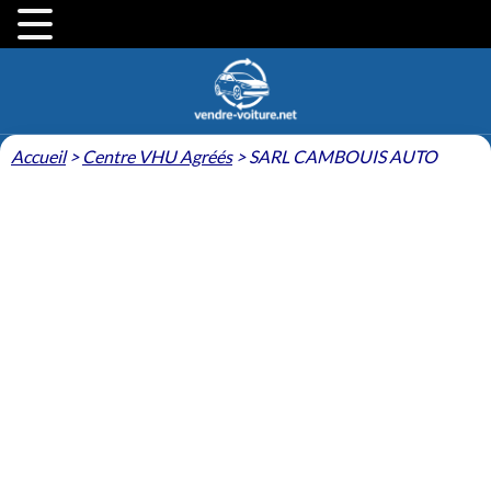
Accueil
>
Centre VHU Agréés
>
SARL CAMBOUIS AUTO