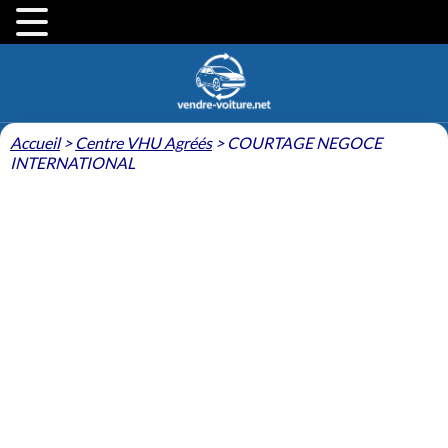
Accueil
>
Centre VHU Agréés
>
COURTAGE NEGOCE
INTERNATIONAL