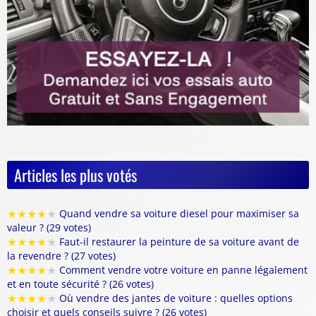
Articles les plus votés
★
★
★
★
★
Quand vendre sa voiture diesel pour maximiser sa
valeur ? (29 votes)
★
★
★
★
★
Faut-il restaurer la peinture de sa voiture avant de
la revendre ? (27 votes)
★
★
★
★
★
Comment vendre votre voiture en panne légalement
et en toute sécurité ? (26 votes)
★
★
★
★
★
Où vendre des jantes de voiture : quelles options
choisir et quels conseils suivre ? (26 votes)