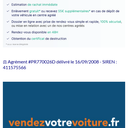
⚖️ Agrément #PR770026D délivré le 16/09/2008 - SIREN :
411575566