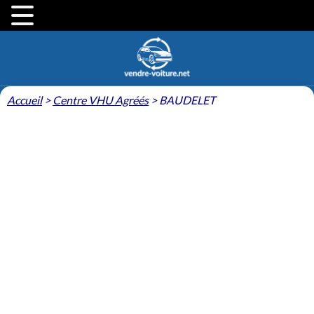
Accueil
>
Centre VHU Agréés
>
BAUDELET