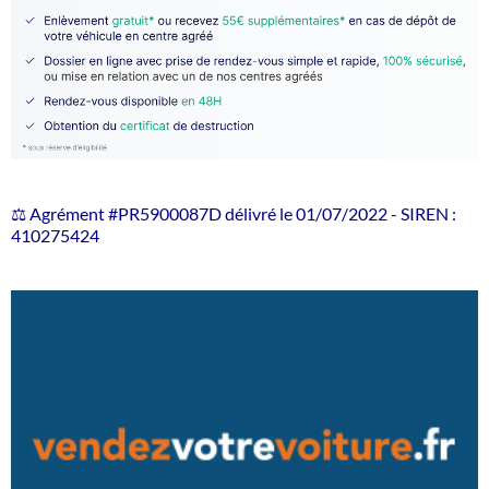
⚖️ Agrément #PR5900087D délivré le 01/07/2022 - SIREN :
410275424