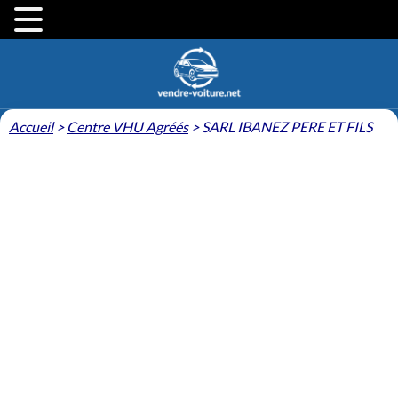
Accueil
>
Centre VHU Agréés
>
SARL IBANEZ PERE ET FILS