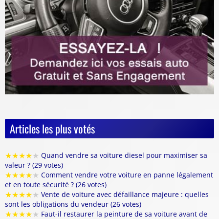
Articles les plus votés
★
★
★
★
★
Quand vendre sa voiture diesel pour maximiser sa
valeur ? (29 votes)
★
★
★
★
★
Comment vendre votre voiture en panne légalement
et en toute sécurité ? (26 votes)
★
★
★
★
★
Vente de voiture avec défaillance majeure : quelles
sont les obligations du vendeur (26 votes)
★
★
★
★
★
Faut-il restaurer la peinture de sa voiture avant de