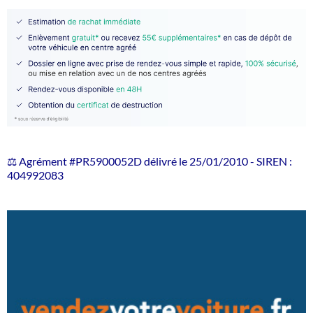
⚖️ Agrément #PR5900052D délivré le 25/01/2010 - SIREN :
404992083