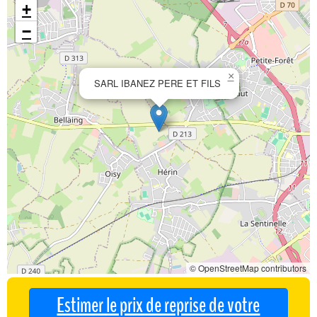
+
−
×
SARL IBANEZ PERE ET FILS
© OpenStreetMap contributors
Estimer le prix de reprise de votre