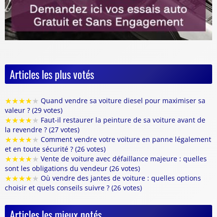
Articles les plus votés
★
★
★
★
★
Quand vendre sa voiture diesel pour maximiser sa
valeur ? (29 votes)
★
★
★
★
★
Faut-il restaurer la peinture de sa voiture avant de
la revendre ? (27 votes)
★
★
★
★
★
Comment vendre votre voiture en panne légalement
et en toute sécurité ? (26 votes)
★
★
★
★
★
Vente de voiture avec défaillance majeure : quelles
sont les obligations du vendeur (26 votes)
★
★
★
★
★
Où vendre des jantes de voiture : quelles options
choisir et quels conseils suivre ? (26 votes)
Articles les mieux notés