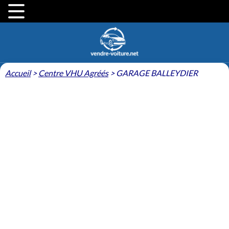
Accueil
>
Centre VHU Agréés
>
GARAGE BALLEYDIER