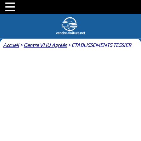
Accueil
>
Centre VHU Agréés
>
ETABLISSEMENTS TESSIER