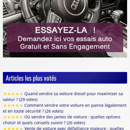
Articles les plus votés
★
★
★
★
★
Quand vendre sa voiture diesel pour maximiser sa
valeur ? (29 votes)
★
★
★
★
★
Comment vendre votre voiture en panne légalement
et en toute sécurité ? (26 votes)
★
★
★
★
★
Où vendre des jantes de voiture : quelles options
choisir et quels conseils suivre ? (26 votes)
★
★
★
★
★
Vente de voiture avec défaillance majeure : quelles