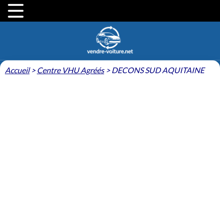
Accueil
>
Centre VHU Agréés
>
DECONS SUD AQUITAINE