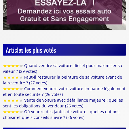
Articles les plus votés
★
★
★
★
★
Quand vendre sa voiture diesel pour maximiser sa
valeur ? (29 votes)
★
★
★
★
★
Faut-il restaurer la peinture de sa voiture avant de
la revendre ? (27 votes)
★
★
★
★
★
Comment vendre votre voiture en panne légalement
et en toute sécurité ? (26 votes)
★
★
★
★
★
Vente de voiture avec défaillance majeure : quelles
sont les obligations du vendeur (26 votes)
★
★
★
★
★
Où vendre des jantes de voiture : quelles options
choisir et quels conseils suivre ? (26 votes)