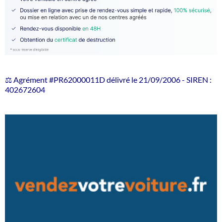
⚖️ Agrément #PR62000011D délivré le 21/09/2006 - SIREN :
402672604