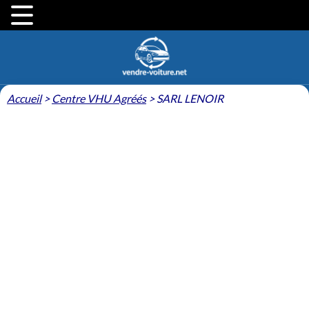
Accueil
>
Centre VHU Agréés
>
SARL LENOIR