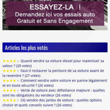
Articles les plus votés
★
★
★
★
★
Quand vendre sa voiture diesel pour maximiser sa
valeur ? (29 votes)
★
★
★
★
★
Faut-il restaurer la peinture de sa voiture avant de
la revendre ? (27 votes)
★
★
★
★
★
Comment vendre votre voiture en panne légalement
et en toute sécurité ? (26 votes)
★
★
★
★
★
Vente de voiture avec défaillance majeure : quelles
sont les obligations du vendeur (26 votes)
★
★
★
★
★
Où vendre des jantes de voiture : quelles options
choisir et quels conseils suivre ? (26 votes)