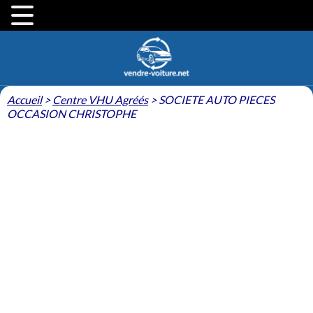
Accueil
>
Centre VHU Agréés
>
SOCIETE AUTO PIECES
OCCASION CHRISTOPHE