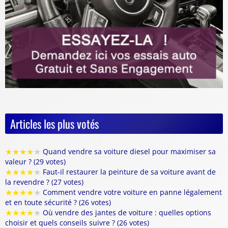
Articles les plus votés
★
★
★
★
★
Quand vendre sa voiture diesel pour maximiser sa
valeur ? (29 votes)
★
★
★
★
★
Faut-il restaurer la peinture de sa voiture avant de
la revendre ? (27 votes)
★
★
★
★
★
Comment vendre votre voiture en panne légalement
et en toute sécurité ? (26 votes)
★
★
★
★
★
Où vendre des jantes de voiture : quelles options
choisir et quels conseils suivre ? (26 votes)