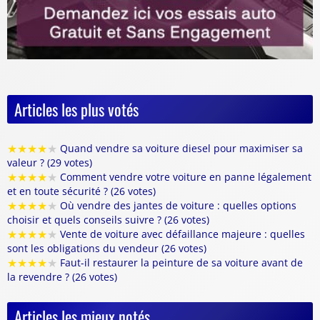
Articles les plus votés
★
★
★
★
★
Quand vendre sa voiture diesel pour maximiser sa
valeur ? (29 votes)
★
★
★
★
★
Comment vendre votre voiture en panne légalement
et en toute sécurité ? (26 votes)
★
★
★
★
★
Où vendre des jantes de voiture : quelles options
choisir et quels conseils suivre ? (26 votes)
★
★
★
★
★
Vente de voiture avec défaillance majeure : quelles
sont les obligations du vendeur (26 votes)
★
★
★
★
★
Faut-il restaurer la peinture de sa voiture avant de
la revendre ? (26 votes)
Articles les mieux notés