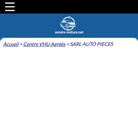
Accueil
>
Centre VHU Agréés
>
SARL AUTO PIECES