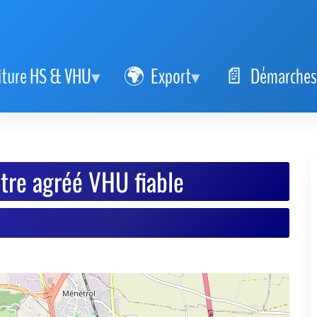
iture HS & VHU
Export
Démarches
tre agréé VHU fiable