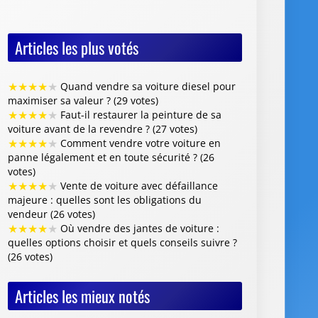
Articles les plus votés
★
★
★
★
★
Quand vendre sa voiture diesel pour
maximiser sa valeur ? (29 votes)
★
★
★
★
★
Faut-il restaurer la peinture de sa
voiture avant de la revendre ? (27 votes)
★
★
★
★
★
Comment vendre votre voiture en
panne légalement et en toute sécurité ? (26
votes)
★
★
★
★
★
Vente de voiture avec défaillance
majeure : quelles sont les obligations du
vendeur (26 votes)
★
★
★
★
★
Où vendre des jantes de voiture :
quelles options choisir et quels conseils suivre ?
(26 votes)
Articles les mieux notés