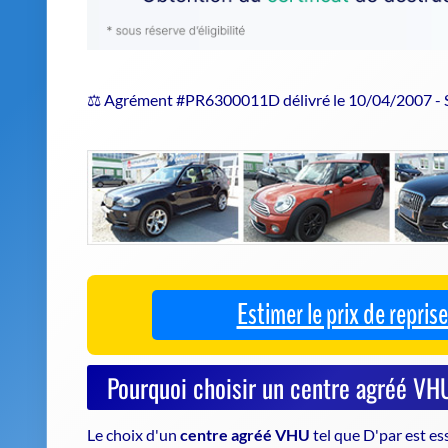
⚖️ Agrément #PR6300011D délivré le 10/04/2007 -
Estimer le prix de repri
Pourquoi choisir un centre agréé VH
Le choix d'un
centre agréé VHU
tel que D'par est es