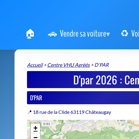
Vendre sa voiture
Vo
Accueil
>
Centre VHU Agréés
>
D'PAR
D'par 2026 : Cen
D'PAR
📍 18 rue de la Clide 63119 Châteaugay
+
−