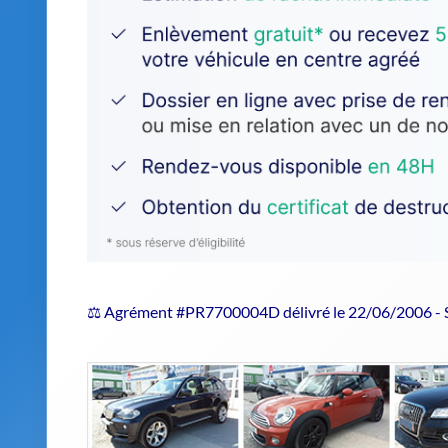
⚖️ Agrément #PR7700004D délivré le 22/06/2006 -
Estimer le prix de repri
Choisir un centre agréé VHU en 202
Le recours à un
centre agréé VHU
tel qu'Auto 4 est 