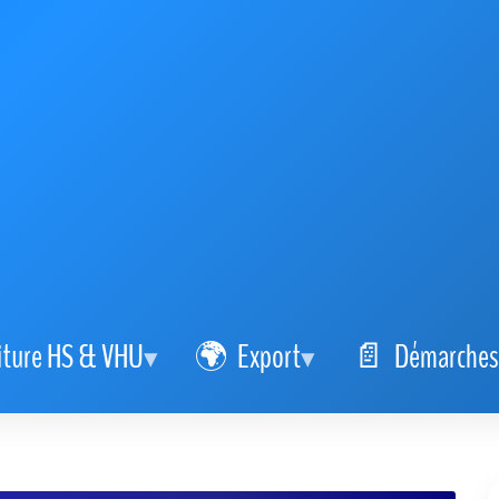
iture HS & VHU
Export
Démarches
s agréés VHU 2026