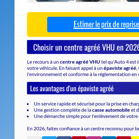
votre véhicule
. En faisant appel à un
épaviste agréé
,
l'environnement et conforme à la réglementation en 
Les avantages d'un épaviste agréé
Un service rapide et sécurisé pour la prise en char
Une gestion complète de la
casse automobile
et d
Une démarche simple pour l'enlèvement de votre
En 2026, faites confiance à un centre reconnu pour b