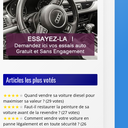
Articles les plus votés
★
★
★
★
★
Quand vendre sa voiture diesel pour
maximiser sa valeur ? (29 votes)
★
★
★
★
★
Faut-il restaurer la peinture de sa
voiture avant de la revendre ? (27 votes)
★
★
★
★
★
Comment vendre votre voiture en
panne légalement et en toute sécurité ? (26
votes)
★
★
★
★
★
Vente de voiture avec défaillance
majeure : quelles sont les obligations du
vendeur (26 votes)
★
★
★
★
★
Où vendre des jantes de voiture :
quelles options choisir et quels conseils suivre ?
(26 votes)
Articles les mieux notés