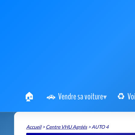
Vendre sa voiture
Vo
Accueil
>
Centre VHU Agréés
>
AUTO 4
Auto 4 Centre
AUTO 4
📍 45 Rue Victor Ruiz 94400 Vitry-sur-Seine
+
−