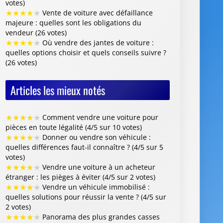
★
★
★
★
★
Comment vendre une voiture pour
pièces en toute légalité (4/5 sur 10 votes)
★
★
★
★
★
Donner ou vendre son véhicule :
quelles différences faut-il connaître ? (4/5 sur 5
votes)
★
★
★
★
★
Vendre une voiture à un acheteur
étranger : les pièges à éviter (4/5 sur 2 votes)
★
★
★
★
★
Vendre un véhicule immobilisé :
quelles solutions pour réussir la vente ? (4/5 sur
2 votes)
★
★
★
★
★
Panorama des plus grandes casses
automobiles françaises : que faut-il savoir (4/5
sur 1 vote)
Centre VHU Agréé