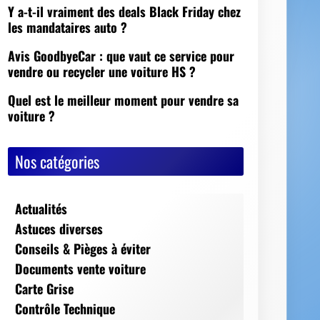
Nos catégories
Actualités
Astuces diverses
Conseils & Pièges à éviter
Documents vente voiture
Carte Grise
Contrôle Technique
Mise à la casse
Démarches, conseils et sécurité
Indispensables
Jeux Vidéos
Nos Dossiers
Succession, décès, héritage