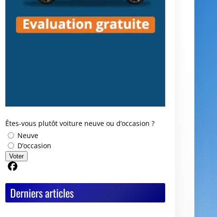
Êtes-vous plutôt voiture neuve ou d’occasion ?
Neuve
D’occasion
Voter
Partager sur Facebook
Derniers articles
Y a-t-il vraiment des deals Black Friday chez
les mandataires auto ?
Avis GoodbyeCar : que vaut ce service pour
vendre ou recycler une voiture HS ?
Quel est le meilleur moment pour vendre sa
voiture ?