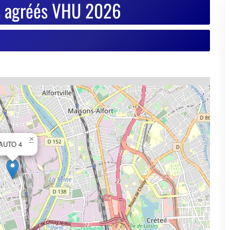
×
AUTO 4
© OpenStreetMap contributors
se de votre VHU sur Goodbyecar