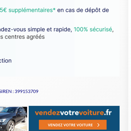
 SIREN : 399153709
se de votre VHU sur Goodbyecar
6
indispensable pour garantir la
destruction conforme de