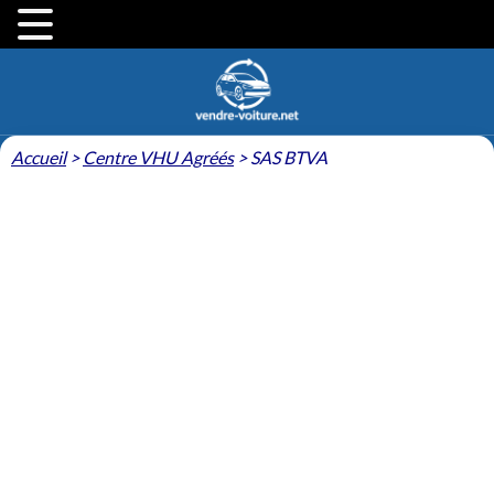
Accueil
>
Centre VHU Agréés
>
SAS BTVA