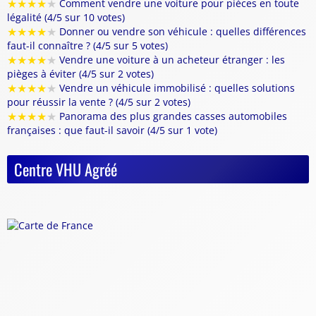
★
★
★
★
★
Comment vendre une voiture pour pièces en toute
légalité (4/5 sur 10 votes)
★
★
★
★
★
Donner ou vendre son véhicule : quelles différences
faut-il connaître ? (4/5 sur 5 votes)
★
★
★
★
★
Vendre une voiture à un acheteur étranger : les
pièges à éviter (4/5 sur 2 votes)
★
★
★
★
★
Vendre un véhicule immobilisé : quelles solutions
pour réussir la vente ? (4/5 sur 2 votes)
★
★
★
★
★
Panorama des plus grandes casses automobiles
françaises : que faut-il savoir (4/5 sur 1 vote)
Centre VHU Agréé