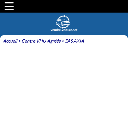
Accueil
>
Centre VHU Agréés
>
SAS AXIA