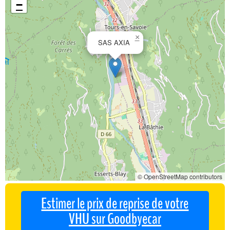
−
×
SAS AXIA
© OpenStreetMap contributors
Estimer le prix de reprise de votre
VHU sur Goodbyecar