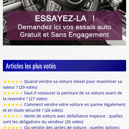
Articles les plus votés
★
★
★
★
★
Quand vendre sa voiture diesel pour maximiser sa
valeur ? (29 votes)
★
★
★
★
★
Faut-il restaurer la peinture de sa voiture avant de
la revendre ? (27 votes)
★
★
★
★
★
Comment vendre votre voiture en panne légalement
et en toute sécurité ? (26 votes)
★
★
★
★
★
Vente de voiture avec défaillance majeure : quelles
sont les obligations du vendeur (26 votes)
★
★
★
★
★
Où vendre des jantes de voiture : quelles options