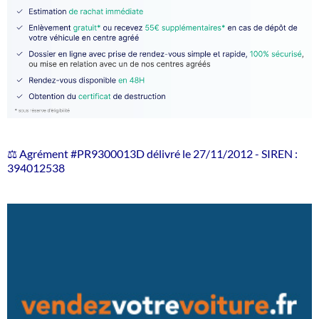
⚖️ Agrément #PR9300013D délivré le 27/11/2012 - SIREN :
394012538