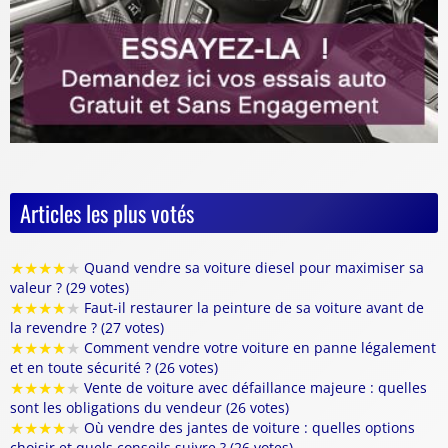
Articles les plus votés
★
★
★
★
★
Quand vendre sa voiture diesel pour maximiser sa
valeur ? (29 votes)
★
★
★
★
★
Faut-il restaurer la peinture de sa voiture avant de
la revendre ? (27 votes)
★
★
★
★
★
Comment vendre votre voiture en panne légalement
et en toute sécurité ? (26 votes)
★
★
★
★
★
Vente de voiture avec défaillance majeure : quelles
sont les obligations du vendeur (26 votes)
★
★
★
★
★
Où vendre des jantes de voiture : quelles options
choisir et quels conseils suivre ? (26 votes)