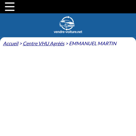
Accueil
>
Centre VHU Agréés
>
EMMANUEL MARTIN