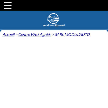
Accueil
>
Centre VHU Agréés
>
SARL MODUL'AUTO