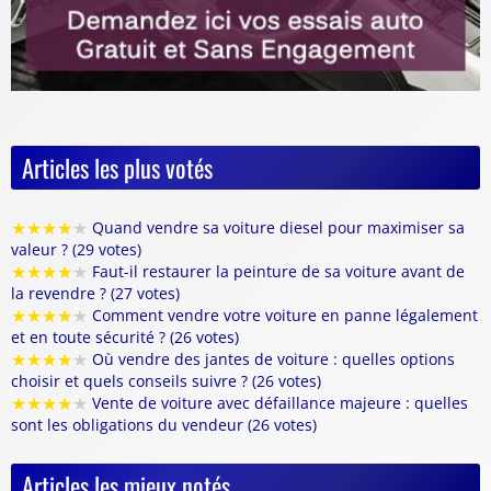
Articles les plus votés
★
★
★
★
★
Quand vendre sa voiture diesel pour maximiser sa
valeur ? (29 votes)
★
★
★
★
★
Faut-il restaurer la peinture de sa voiture avant de
la revendre ? (27 votes)
★
★
★
★
★
Comment vendre votre voiture en panne légalement
et en toute sécurité ? (26 votes)
★
★
★
★
★
Où vendre des jantes de voiture : quelles options
choisir et quels conseils suivre ? (26 votes)
★
★
★
★
★
Vente de voiture avec défaillance majeure : quelles
sont les obligations du vendeur (26 votes)
Articles les mieux notés