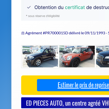
⚖️ Agrément #PR7000015D délivré le 09/11/1993 -
Estimer le prix de repri
ED PIECES AUTO, un centre agréé VH