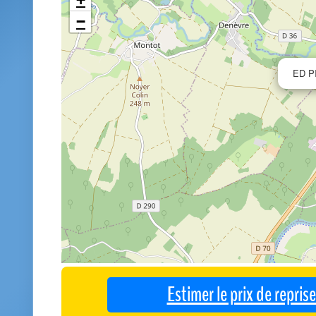
−
ED P
Estimer le prix de repri