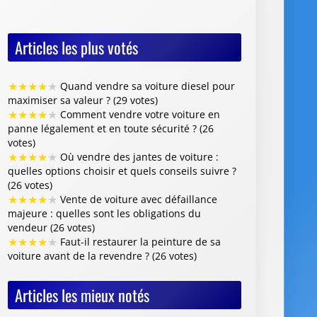
Articles les plus votés
★
★
★
★
★
Quand vendre sa voiture diesel pour
maximiser sa valeur ? (29 votes)
★
★
★
★
★
Comment vendre votre voiture en
panne légalement et en toute sécurité ? (26
votes)
★
★
★
★
★
Où vendre des jantes de voiture :
quelles options choisir et quels conseils suivre ?
(26 votes)
★
★
★
★
★
Vente de voiture avec défaillance
majeure : quelles sont les obligations du
vendeur (26 votes)
★
★
★
★
★
Faut-il restaurer la peinture de sa
voiture avant de la revendre ? (26 votes)
Articles les mieux notés