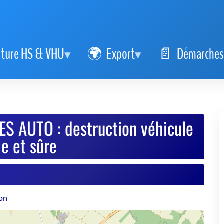
iture HS & VHU
Export
Démarches
S AUTO : destruction véhicule
e et sûre
lon