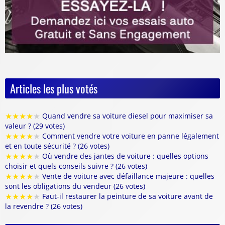
Articles les plus votés
★
★
★
★
★
Quand vendre sa voiture diesel pour maximiser sa
valeur ? (29 votes)
★
★
★
★
★
Comment vendre votre voiture en panne légalement
et en toute sécurité ? (26 votes)
★
★
★
★
★
Où vendre des jantes de voiture : quelles options
choisir et quels conseils suivre ? (26 votes)
★
★
★
★
★
Vente de voiture avec défaillance majeure : quelles
sont les obligations du vendeur (26 votes)
★
★
★
★
★
Faut-il restaurer la peinture de sa voiture avant de
la revendre ? (26 votes)