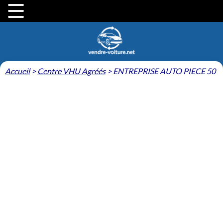
Accueil
>
Centre VHU Agréés
>
ENTREPRISE AUTO PIECE 50