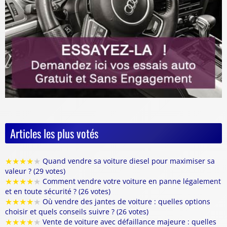
Articles les plus votés
★
★
★
★
★
Quand vendre sa voiture diesel pour maximiser sa
valeur ? (29 votes)
★
★
★
★
★
Comment vendre votre voiture en panne légalement
et en toute sécurité ? (26 votes)
★
★
★
★
★
Où vendre des jantes de voiture : quelles options
choisir et quels conseils suivre ? (26 votes)
★
★
★
★
★
Vente de voiture avec défaillance majeure : quelles