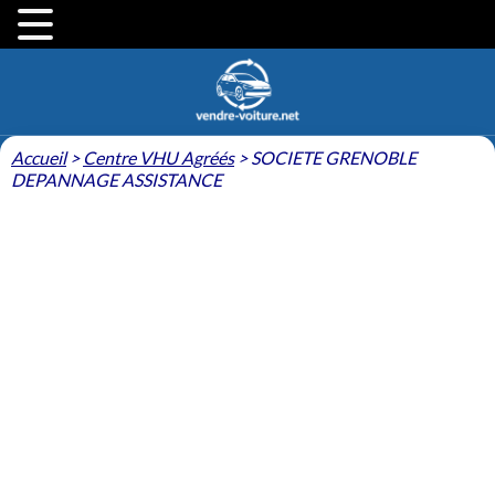
Accueil
>
Centre VHU Agréés
>
SOCIETE GRENOBLE
DEPANNAGE ASSISTANCE