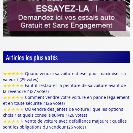
Articles les plus votés
★
★
★
★
★
Quand vendre sa voiture diesel pour maximiser sa
valeur ? (29 votes)
★
★
★
★
★
Faut-il restaurer la peinture de sa voiture avant de
la revendre ? (27 votes)
★
★
★
★
★
Comment vendre votre voiture en panne légalement
et en toute sécurité ? (26 votes)
★
★
★
★
★
Où vendre des jantes de voiture : quelles options
choisir et quels conseils suivre ? (26 votes)
★
★
★
★
★
Vente de voiture avec défaillance majeure : quelles
sont les obligations du vendeur (26 votes)