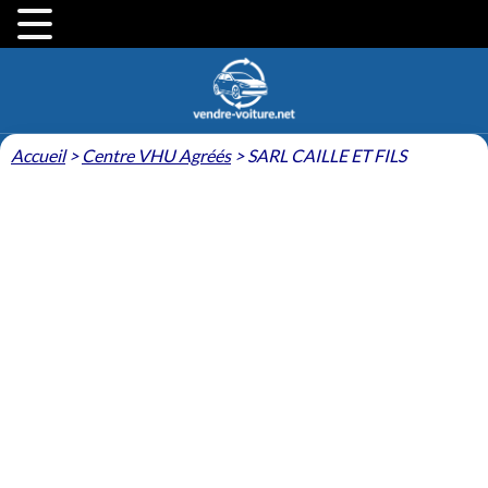
Accueil
>
Centre VHU Agréés
>
SARL CAILLE ET FILS