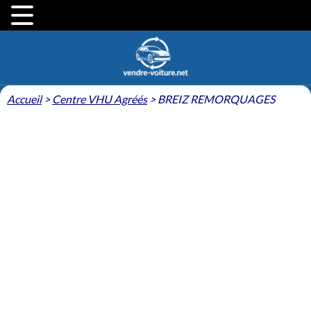
Accueil
>
Centre VHU Agréés
>
BREIZ REMORQUAGES