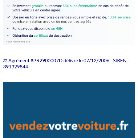
⚖️ Agrément #PR2900007D délivré le 07/12/2006 - SIREN :
391329844