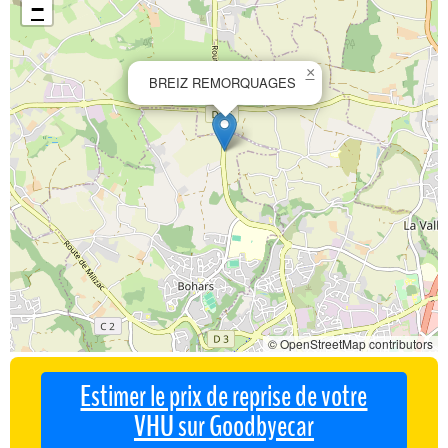
−
×
BREIZ REMORQUAGES
© OpenStreetMap contributors
Estimer le prix de reprise de votre
VHU sur Goodbyecar