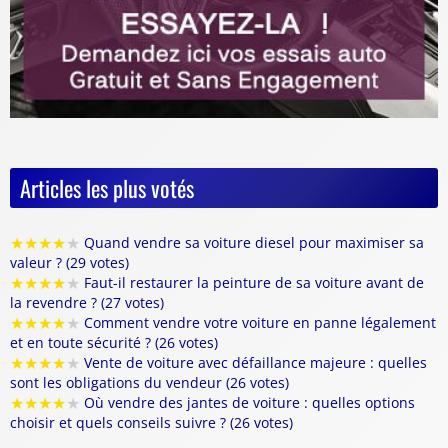
Articles les plus votés
★
★
★
★
★
Quand vendre sa voiture diesel pour maximiser sa
valeur ? (29 votes)
★
★
★
★
★
Faut-il restaurer la peinture de sa voiture avant de
la revendre ? (27 votes)
★
★
★
★
★
Comment vendre votre voiture en panne légalement
et en toute sécurité ? (26 votes)
★
★
★
★
★
Vente de voiture avec défaillance majeure : quelles
sont les obligations du vendeur (26 votes)
★
★
★
★
★
Où vendre des jantes de voiture : quelles options
choisir et quels conseils suivre ? (26 votes)