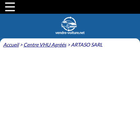
Accueil
>
Centre VHU Agréés
>
ARTASO SARL