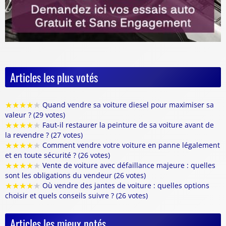
Articles les plus votés
★
★
★
★
★
Quand vendre sa voiture diesel pour maximiser sa
valeur ? (29 votes)
★
★
★
★
★
Faut-il restaurer la peinture de sa voiture avant de
la revendre ? (27 votes)
★
★
★
★
★
Comment vendre votre voiture en panne légalement
et en toute sécurité ? (26 votes)
★
★
★
★
★
Vente de voiture avec défaillance majeure : quelles
sont les obligations du vendeur (26 votes)
★
★
★
★
★
Où vendre des jantes de voiture : quelles options
choisir et quels conseils suivre ? (26 votes)
Articles les mieux notés