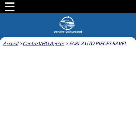
Accueil
>
Centre VHU Agréés
>
SARL AUTO PIECES RAVEL