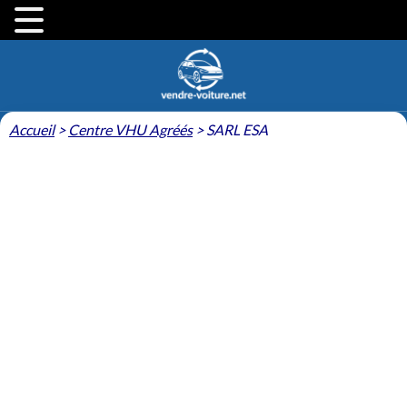
Accueil
>
Centre VHU Agréés
>
SARL ESA