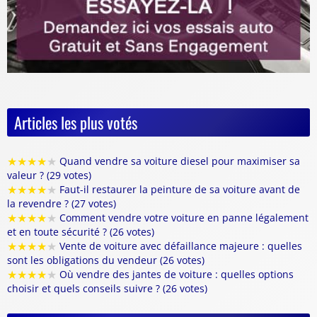
Articles les plus votés
★
★
★
★
★
Quand vendre sa voiture diesel pour maximiser sa
valeur ? (29 votes)
★
★
★
★
★
Faut-il restaurer la peinture de sa voiture avant de
la revendre ? (27 votes)
★
★
★
★
★
Comment vendre votre voiture en panne légalement
et en toute sécurité ? (26 votes)
★
★
★
★
★
Vente de voiture avec défaillance majeure : quelles
sont les obligations du vendeur (26 votes)
★
★
★
★
★
Où vendre des jantes de voiture : quelles options
choisir et quels conseils suivre ? (26 votes)