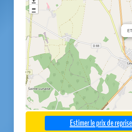
−
ET
Estimer le prix de repri