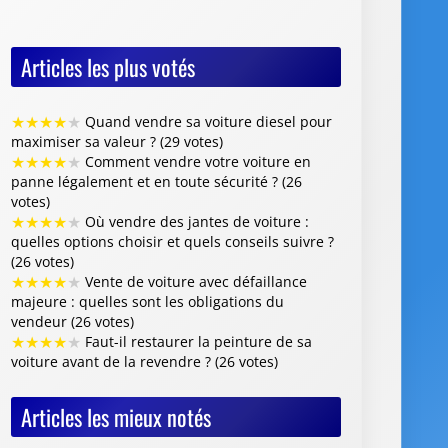
Articles les plus votés
★
★
★
★
★
Quand vendre sa voiture diesel pour
maximiser sa valeur ? (29 votes)
★
★
★
★
★
Comment vendre votre voiture en
panne légalement et en toute sécurité ? (26
votes)
★
★
★
★
★
Où vendre des jantes de voiture :
quelles options choisir et quels conseils suivre ?
(26 votes)
★
★
★
★
★
Vente de voiture avec défaillance
majeure : quelles sont les obligations du
vendeur (26 votes)
★
★
★
★
★
Faut-il restaurer la peinture de sa
voiture avant de la revendre ? (26 votes)
Articles les mieux notés