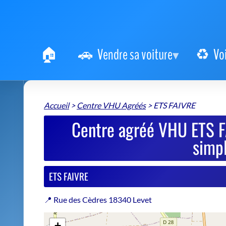
Vendre sa voiture
Vo
Accueil
>
Centre VHU Agréés
>
ETS FAIVRE
Centre agréé VHU ETS FA
simpl
ETS FAIVRE
📍 Rue des Cèdres 18340 Levet
+