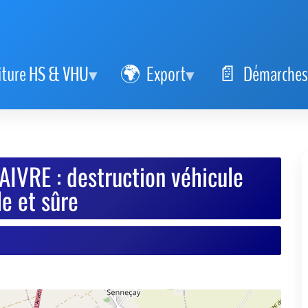
iture HS & VHU
Export
Démarches
IVRE : destruction véhicule
e et sûre