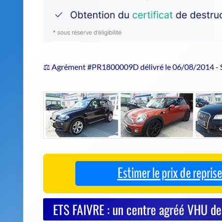
⚖️ Agrément #PR1800009D délivré le 06/08/2014 -
Estimer le prix de repri
ETS FAIVRE : un centre agréé VHU de