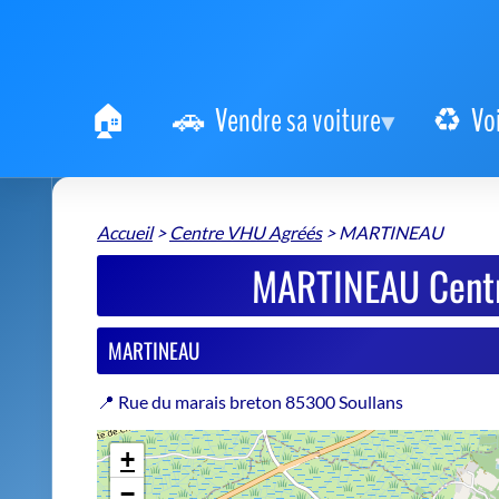
Vendre sa voiture
Vo
Accueil
>
Centre VHU Agréés
>
MARTINEAU
MARTINEAU Cent
MARTINEAU
📍 Rue du marais breton 85300 Soullans
+
−