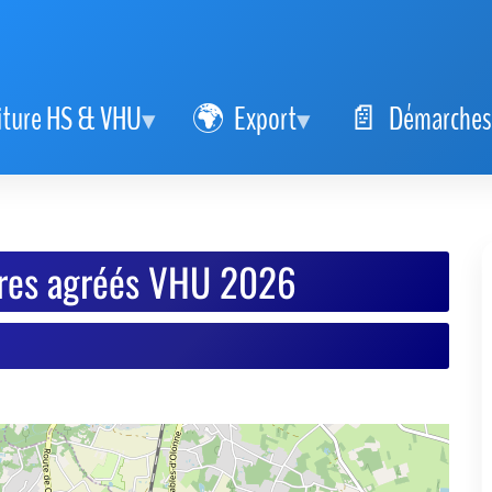
iture HS & VHU
Export
Démarches
res agréés VHU 2026