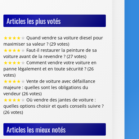
Articles les plus votés
★
★
★
★
★
Quand vendre sa voiture diesel pour
maximiser sa valeur ? (29 votes)
★
★
★
★
★
Faut-il restaurer la peinture de sa
voiture avant de la revendre ? (27 votes)
★
★
★
★
★
Comment vendre votre voiture en
panne légalement et en toute sécurité ? (26
votes)
★
★
★
★
★
Vente de voiture avec défaillance
majeure : quelles sont les obligations du
vendeur (26 votes)
★
★
★
★
★
Où vendre des jantes de voiture :
quelles options choisir et quels conseils suivre ?
(26 votes)
Articles les mieux notés