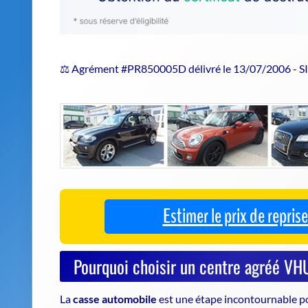
⚖️ Agrément #PR850005D délivré le 13/07/2006 - 
Estimer le prix de repri
Pourquoi choisir un centre agréé 
La
casse automobile
est une étape incontournable po