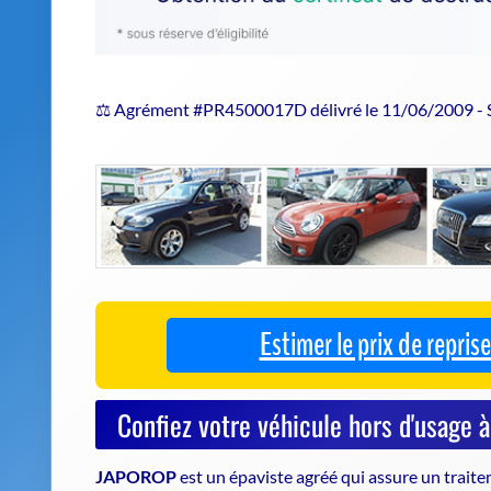
⚖️ Agrément #PR4500017D délivré le 11/06/2009 -
Estimer le prix de repri
Confiez votre véhicule hors d'usage 
JAPOROP
est un
épaviste agréé
qui assure un trait