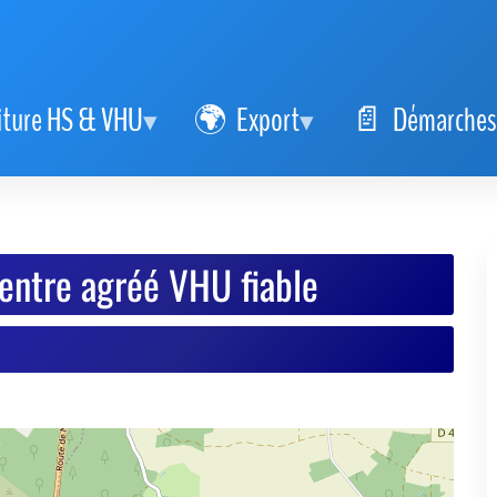
iture HS & VHU
Export
Démarches
ntre agréé VHU fiable