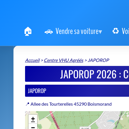
Vendre sa voiture
Vo
Accueil
>
Centre VHU Agréés
>
JAPOROP
JAPOROP 2026 : Ce
JAPOROP
📍 Allee des Tourterelles 45290 Boismorand
+
−