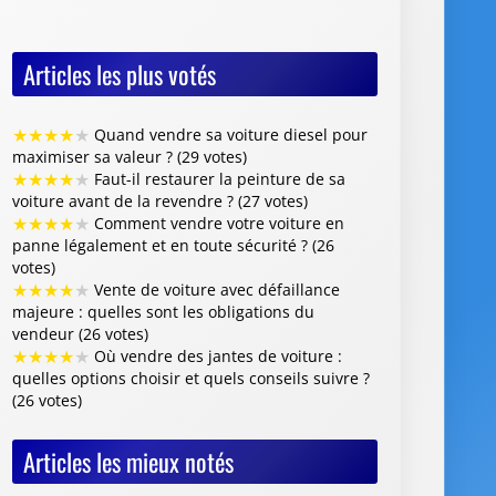
Articles les plus votés
★
★
★
★
★
Quand vendre sa voiture diesel pour
maximiser sa valeur ? (29 votes)
★
★
★
★
★
Faut-il restaurer la peinture de sa
voiture avant de la revendre ? (27 votes)
★
★
★
★
★
Comment vendre votre voiture en
panne légalement et en toute sécurité ? (26
votes)
★
★
★
★
★
Vente de voiture avec défaillance
majeure : quelles sont les obligations du
vendeur (26 votes)
★
★
★
★
★
Où vendre des jantes de voiture :
quelles options choisir et quels conseils suivre ?
(26 votes)
Articles les mieux notés