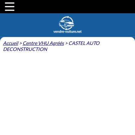
Accueil
>
Centre VHU Agréés
>
CASTEL AUTO
DECONSTRUCTION