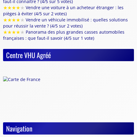
faut-il connaître ? (4/5 sur 5 votes)
★
★
★
★
★
Vendre une voiture à un acheteur étranger : les
pièges à éviter (4/5 sur 2 votes)
★
★
★
★
★
Vendre un véhicule immobilisé : quelles solutions
pour réussir la vente ? (4/5 sur 2 votes)
★
★
★
★
★
Panorama des plus grandes casses automobiles
françaises : que faut-il savoir (4/5 sur 1 vote)
Centre VHU Agréé
Navigation