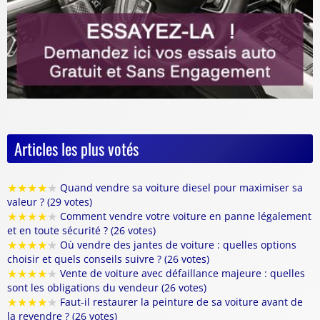
Articles les plus votés
★
★
★
★
★
Quand vendre sa voiture diesel pour maximiser sa
valeur ? (29 votes)
★
★
★
★
★
Comment vendre votre voiture en panne légalement
et en toute sécurité ? (26 votes)
★
★
★
★
★
Où vendre des jantes de voiture : quelles options
choisir et quels conseils suivre ? (26 votes)
★
★
★
★
★
Vente de voiture avec défaillance majeure : quelles
sont les obligations du vendeur (26 votes)
★
★
★
★
★
Faut-il restaurer la peinture de sa voiture avant de
la revendre ? (26 votes)