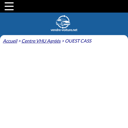
Accueil
>
Centre VHU Agréés
>
OUEST CASS