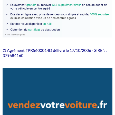
⚖️ Agrément #PR5600014D délivré le 17/10/2006 - SIREN :
379684160