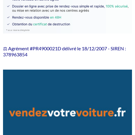
⚖️ Agrément #PR4900021D délivré le 18/12/2007 - SIREN :
378963854