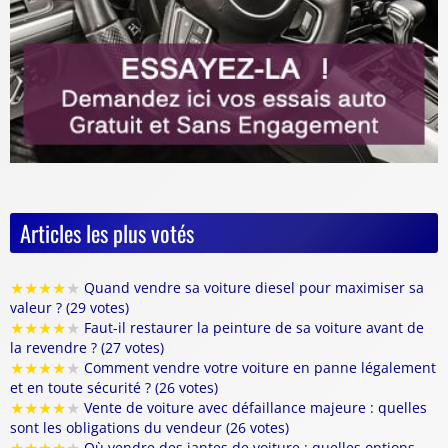
Articles les plus votés
★
★
★
★
★
Quand vendre sa voiture diesel pour maximiser sa
valeur ? (29 votes)
★
★
★
★
★
Faut-il restaurer la peinture de sa voiture avant de
la revendre ? (27 votes)
★
★
★
★
★
Comment vendre votre voiture en panne légalement
et en toute sécurité ? (26 votes)
★
★
★
★
★
Vente de voiture avec défaillance majeure : quelles
sont les obligations du vendeur (26 votes)
Où vendre des jantes de voiture : quelles options