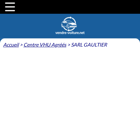
Accueil
>
Centre VHU Agréés
>
SARL GAULTIER