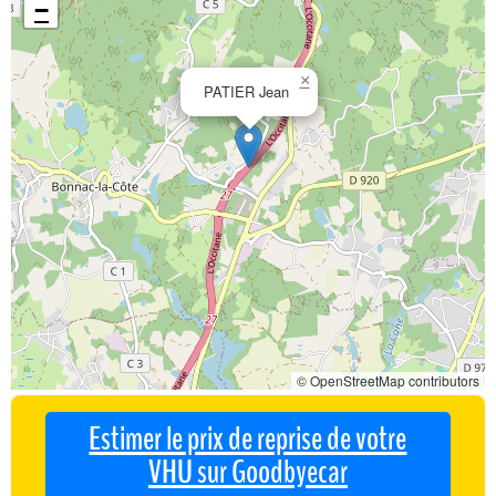
−
×
PATIER Jean
© OpenStreetMap contributors
Estimer le prix de reprise de votre
VHU sur Goodbyecar