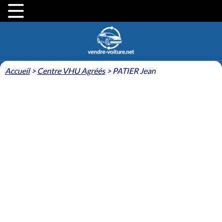
Accueil
>
Centre VHU Agréés
>
PATIER Jean