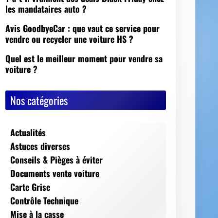
Nos catégories
Actualités
Astuces diverses
Conseils & Pièges à éviter
Documents vente voiture
Carte Grise
Contrôle Technique
Mise à la casse
Démarches, conseils et sécurité
Indispensables
Jeux Vidéos
Nos Dossiers
Succession, décès, héritage