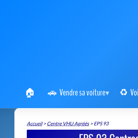
Vendre sa voiture
Vo
Accueil
>
Centre VHU Agréés
>
EPS 93
EPS 93 Centre
EPS 93
📍 2 Rue de la Ferme d'En Bas 77230 Montgé-en-Go
+
−