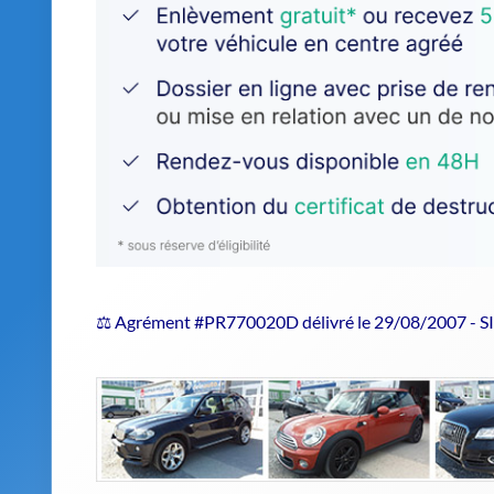
⚖️ Agrément #PR770020D délivré le 29/08/2007 - 
Estimer le prix de repri
Confiez votre véhicule hors d'usage 
EPS 93
est un
épaviste agréé
qui assure un traiteme