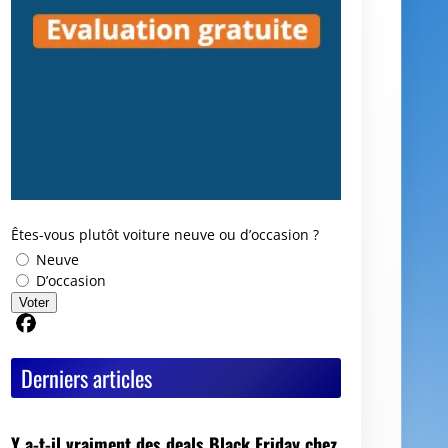
Êtes-vous plutôt voiture neuve ou d’occasion ?
Neuve
D’occasion
Voter
Partager sur Facebook
Derniers articles
Y a-t-il vraiment des deals Black Friday chez
les mandataires auto ?
Avis GoodbyeCar : que vaut ce service pour
vendre ou recycler une voiture HS ?
Quel est le meilleur moment pour vendre sa
voiture ?