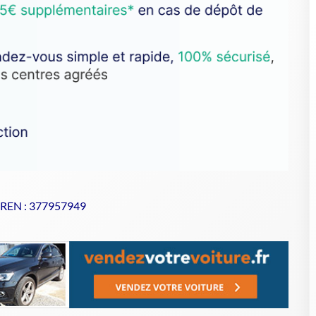
SIREN : 377957949
se de votre VHU sur Goodbyecar
à un centre agréé VHU
nt
respectueux de l'environnement
pour la casse