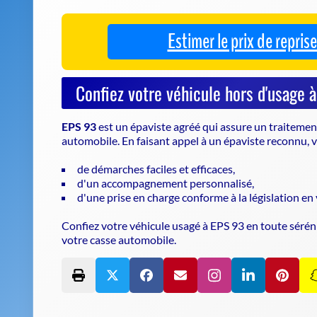
automobile. En faisant appel à un
épaviste
reconnu, v
de démarches faciles et efficaces,
d'un accompagnement personnalisé,
d'une prise en charge conforme à la législation en 
Confiez votre véhicule usagé à EPS 93 en toute sérén
votre casse automobile.