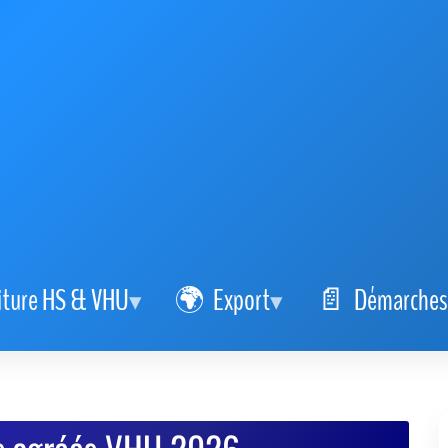
iture HS & VHU
Export
Démarches
s agréés VHU 2026
ële