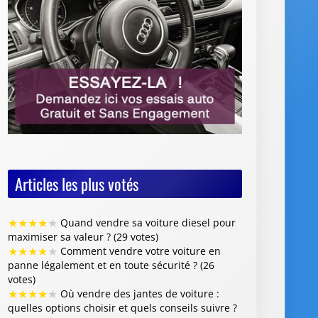
Articles les plus votés
★
★
★
★
★
Quand vendre sa voiture diesel pour
maximiser sa valeur ? (29 votes)
★
★
★
★
★
Comment vendre votre voiture en
panne légalement et en toute sécurité ? (26
votes)
★
★
★
★
★
Où vendre des jantes de voiture :
quelles options choisir et quels conseils suivre ?
(26 votes)
★
★
★
★
★
Vente de voiture avec défaillance
majeure : quelles sont les obligations du
vendeur (26 votes)
★
★
★
★
★
Faut-il restaurer la peinture de sa
voiture avant de la revendre ? (26 votes)
Articles les mieux notés