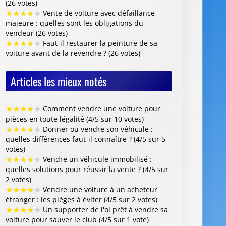
★
★
★
★
★
Comment vendre une voiture pour
pièces en toute légalité (4/5 sur 10 votes)
★
★
★
★
★
Donner ou vendre son véhicule :
quelles différences faut-il connaître ? (4/5 sur 5
votes)
★
★
★
★
★
Vendre un véhicule immobilisé :
quelles solutions pour réussir la vente ? (4/5 sur
2 votes)
★
★
★
★
★
Vendre une voiture à un acheteur
étranger : les pièges à éviter (4/5 sur 2 votes)
★
★
★
★
★
Un supporter de l'ol prêt à vendre sa
voiture pour sauver le club (4/5 sur 1 vote)
Centre VHU Agréé