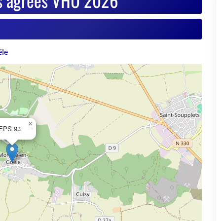
×
EPS 93
© OpenStreetMap contributors
se de votre VHU sur Goodbyecar