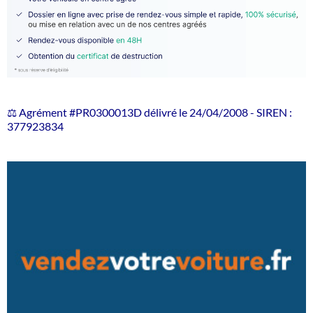
⚖️ Agrément #PR0300013D délivré le 24/04/2008 - SIREN :
377923834