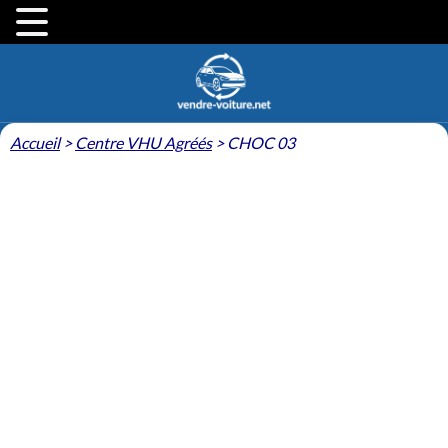
Accueil
>
Centre VHU Agréés
>
CHOC 03