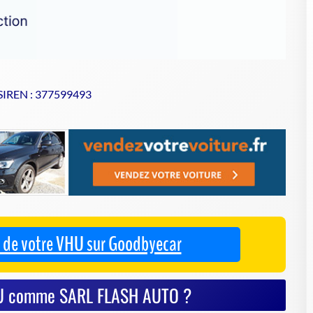
 SIREN : 377599493
se de votre VHU sur Goodbyecar
VHU comme SARL FLASH AUTO ?