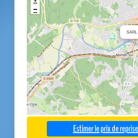
−
SARL
Estimer le prix de repri