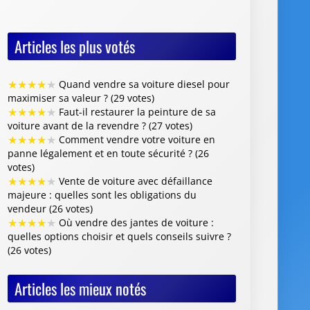
Articles les plus votés
★
★
★
★
★
Quand vendre sa voiture diesel pour
maximiser sa valeur ? (29 votes)
★
★
★
★
★
Faut-il restaurer la peinture de sa
voiture avant de la revendre ? (27 votes)
★
★
★
★
★
Comment vendre votre voiture en
panne légalement et en toute sécurité ? (26
votes)
★
★
★
★
★
Vente de voiture avec défaillance
majeure : quelles sont les obligations du
vendeur (26 votes)
★
★
★
★
★
Où vendre des jantes de voiture :
quelles options choisir et quels conseils suivre ?
(26 votes)
Articles les mieux notés