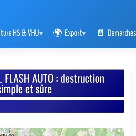
iture HS & VHU
Export
Démarches
 FLASH AUTO : destruction
simple et sûre