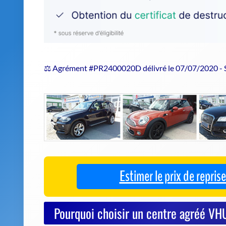
⚖️ Agrément #PR2400020D délivré le 07/07/2020 -
Estimer le prix de repri
Pourquoi choisir un centre agréé 