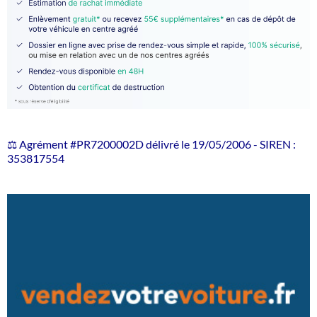
⚖️ Agrément #PR7200002D délivré le 19/05/2006 - SIREN :
353817554