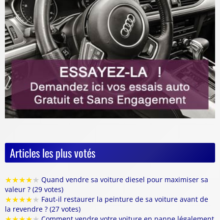
Articles les plus votés
★
★
★
★
★
Quand vendre sa voiture diesel pour maximiser sa
valeur ? (29 votes)
★
★
★
★
★
Faut-il restaurer la peinture de sa voiture avant de
la revendre ? (27 votes)
★
★
★
★
★
Comment vendre votre voiture en panne légalement