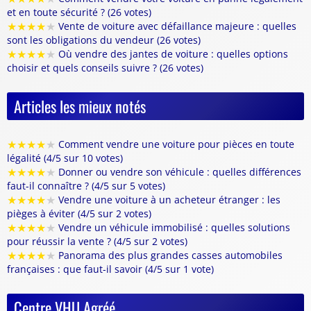
et en toute sécurité ? (26 votes)
★
★
★
★
★
Vente de voiture avec défaillance majeure : quelles
sont les obligations du vendeur (26 votes)
★
★
★
★
★
Où vendre des jantes de voiture : quelles options
choisir et quels conseils suivre ? (26 votes)
Articles les mieux notés
★
★
★
★
★
Comment vendre une voiture pour pièces en toute
légalité (4/5 sur 10 votes)
★
★
★
★
★
Donner ou vendre son véhicule : quelles différences
faut-il connaître ? (4/5 sur 5 votes)
★
★
★
★
★
Vendre une voiture à un acheteur étranger : les
pièges à éviter (4/5 sur 2 votes)
★
★
★
★
★
Vendre un véhicule immobilisé : quelles solutions
pour réussir la vente ? (4/5 sur 2 votes)
★
★
★
★
★
Panorama des plus grandes casses automobiles
françaises : que faut-il savoir (4/5 sur 1 vote)
Centre VHU Agréé