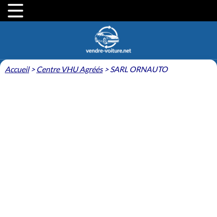
Accueil
>
Centre VHU Agréés
>
SARL ORNAUTO