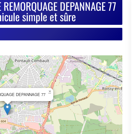
×
RQUAGE DEPANNAGE 77
© OpenStreetMap contributors
se de votre VHU sur Goodbyecar