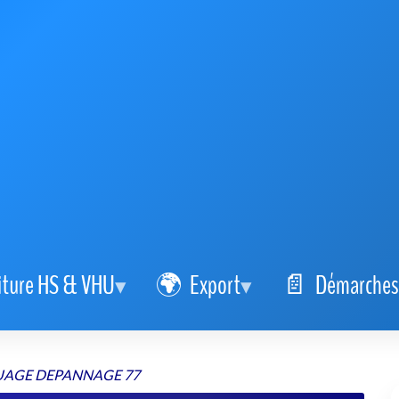
iture HS & VHU
Export
Démarches
UAGE DEPANNAGE 77
CE REMORQUAGE DEPANNAGE 77
hicule simple et sûre