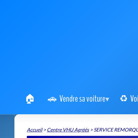
Vendre sa voiture
Vo
Accueil
>
Centre VHU Agréés
>
SERVICE REMORQ
Centre agréé VHU SERVI
: destruction vé
SERVICE REMORQUAGE DEPANNAGE 77
📍 34 Rue de Paris 77340 Pontault-Combault
+