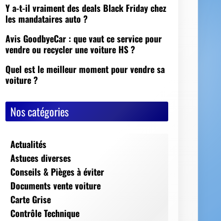
Nos catégories
Actualités
Astuces diverses
Conseils & Pièges à éviter
Documents vente voiture
Carte Grise
Contrôle Technique
Mise à la casse
Démarches, conseils et sécurité
Indispensables
Jeux Vidéos
Nos Dossiers
Succession, décès, héritage