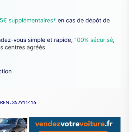
SIREN : 352911416
se de votre VHU sur Goodbyecar
à un centre agréé VHU