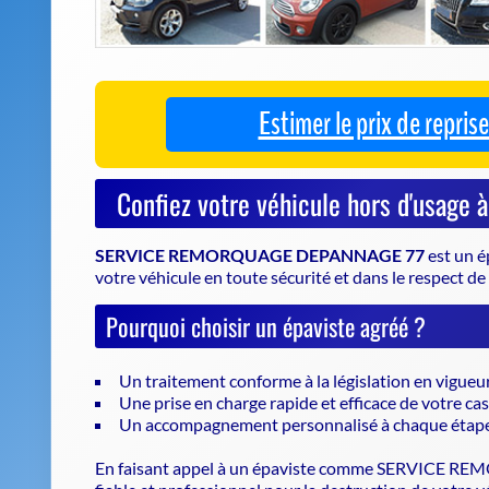
SERVICE REMORQUAGE DEPANNAGE 77
est un
é
votre véhicule en toute sécurité et dans le respect d
Pourquoi choisir un épaviste agréé ?
Un traitement conforme à la législation en vigueu
Une prise en charge rapide et efficace de votre c
Un accompagnement personnalisé à chaque étap
En faisant appel à un
épaviste
comme SERVICE REMOR
fiable et professionnel pour la destruction de votre 