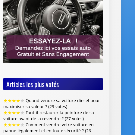
Articles les plus votés
★
★
★
★
★
Quand vendre sa voiture diesel pour
maximiser sa valeur ? (29 votes)
★
★
★
★
★
Faut-il restaurer la peinture de sa
voiture avant de la revendre ? (27 votes)
★
★
★
★
★
Comment vendre votre voiture en
panne légalement et en toute sécurité ? (26
votes)
★
★
★
★
★
Vente de voiture avec défaillance
majeure : quelles sont les obligations du
vendeur (26 votes)
★
★
★
★
★
Où vendre des jantes de voiture :
quelles options choisir et quels conseils suivre ?
(26 votes)
Articles les mieux notés