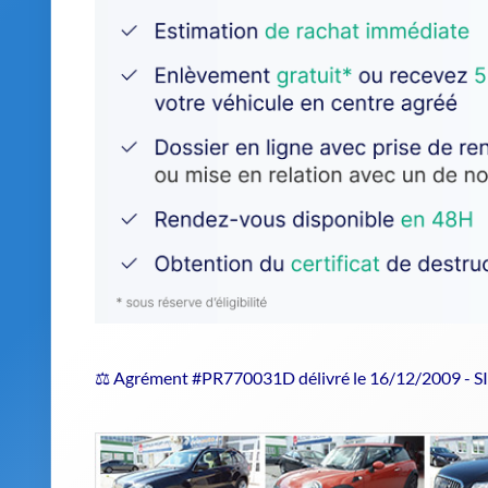
⚖️ Agrément #PR770031D délivré le 16/12/2009 - 
Estimer le prix de repri
Confiez votre véhicule hors d'usage 