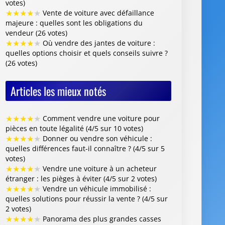
★
★
★
★
★
Comment vendre une voiture pour
pièces en toute légalité (4/5 sur 10 votes)
★
★
★
★
★
Donner ou vendre son véhicule :
quelles différences faut-il connaître ? (4/5 sur 5
votes)
★
★
★
★
★
Vendre une voiture à un acheteur
étranger : les pièges à éviter (4/5 sur 2 votes)
★
★
★
★
★
Vendre un véhicule immobilisé :
quelles solutions pour réussir la vente ? (4/5 sur
2 votes)
★
★
★
★
★
Panorama des plus grandes casses
automobiles françaises : que faut-il savoir (4/5
sur 1 vote)
Centre VHU Agréé