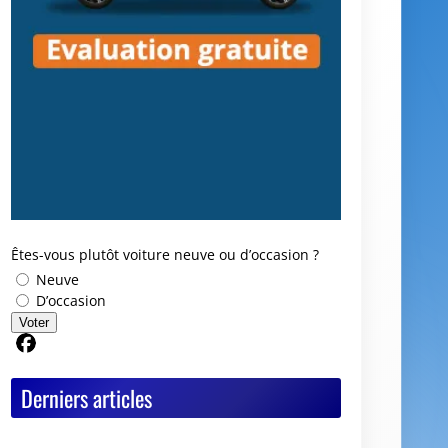
Êtes-vous plutôt voiture neuve ou d’occasion ?
Neuve
D’occasion
Voter
Partager sur Facebook
Derniers articles
Y a-t-il vraiment des deals Black Friday chez
les mandataires auto ?
Avis GoodbyeCar : que vaut ce service pour
vendre ou recycler une voiture HS ?
Quel est le meilleur moment pour vendre sa
voiture ?