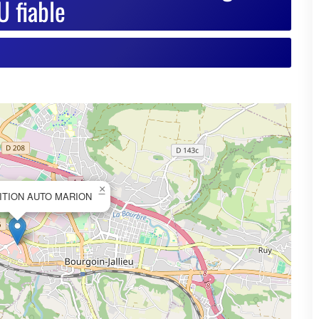
×
ITION AUTO MARION
© OpenStreetMap contributors
se de votre VHU sur Goodbyecar