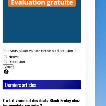
Êtes-vous plutôt voiture neuve ou d’occasion ?
Neuve
D’occasion
Voter
Partager sur Facebook
Derniers articles
Y a-t-il vraiment des deals Black Friday chez
les mandataires auto ?
Avis GoodbyeCar : que vaut ce service pour
vendre ou recycler une voiture HS ?
Quel est le meilleur moment pour vendre sa
voiture ?