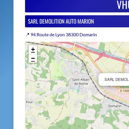
−
SARL DEMOL
Estimer le prix de repri