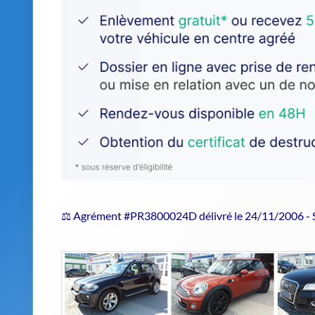
⚖️ Agrément #PR3800024D délivré le 24/11/2006 -
Estimer le prix de repri
Confiez votre véhicule hors d'usage 