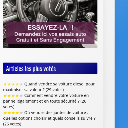
Articles les plus votés
★
★
★
★
★
Quand vendre sa voiture diesel pour
maximiser sa valeur ? (29 votes)
★
★
★
★
★
Comment vendre votre voiture en
panne légalement et en toute sécurité ? (26
votes)
★
★
★
★
★
Où vendre des jantes de voiture :
quelles options choisir et quels conseils suivre ?
(26 votes)
★
★
★
★
★
Vente de voiture avec défaillance
majeure : quelles sont les obligations du
vendeur (26 votes)
★
★
★
★
★
Faut-il restaurer la peinture de sa
voiture avant de la revendre ? (26 votes)
Articles les mieux notés