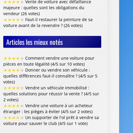
★
★
★
★
★
Comment vendre une voiture pour
pièces en toute légalité (4/5 sur 10 votes)
★
★
★
★
★
Donner ou vendre son véhicule :
quelles différences faut-il connaître ? (4/5 sur 5
votes)
★
★
★
★
★
Vendre un véhicule immobilisé :
quelles solutions pour réussir la vente ? (4/5 sur
2 votes)
★
★
★
★
★
Vendre une voiture à un acheteur
étranger : les pièges à éviter (4/5 sur 2 votes)
★
★
★
★
★
Un supporter de l'ol prêt à vendre sa
voiture pour sauver le club (4/5 sur 1 vote)
Centre VHU Agréé