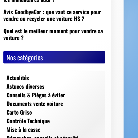
Nos catégories
Actualités
Astuces diverses
Conseils & Pièges à éviter
Documents vente voiture
Carte Grise
Contrôle Technique
Mise à la casse
Démarches, conseils et sécurité
Indispensables
Jeux Vidéos
Nos Dossiers
Succession, décès, héritage