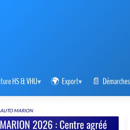
iture HS & VHU
Export
Démarches
 AUTO MARION
MARION 2026 : Centre agréé
 fiable