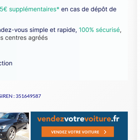
 SIREN : 351649587
se de votre VHU sur Goodbyecar
à un centre agréé VHU