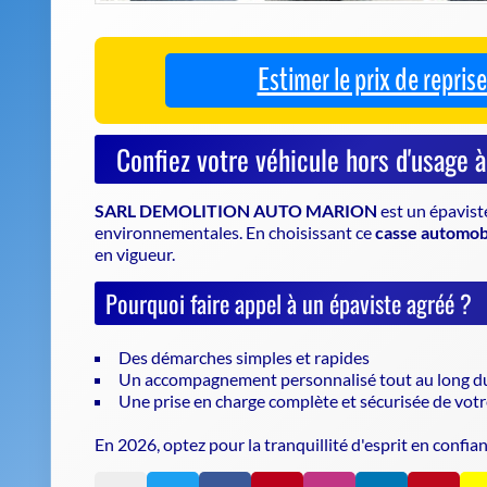
SARL DEMOLITION AUTO MARION
est un
épavist
environnementales. En choisissant ce
casse automob
en vigueur.
Pourquoi faire appel à un épaviste agréé ?
Des démarches simples et rapides
Un accompagnement personnalisé tout au long d
Une prise en charge complète et sécurisée de votr
En 2026, optez pour la tranquillité d'esprit en confia