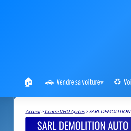
Vendre sa voiture
Vo
Accueil
>
Centre VHU Agréés
>
SARL DEMOLITION
SARL DEMOLITION AUTO 
VHU
SARL DEMOLITION AUTO MARION
📍 94 Route de Lyon 38300 Domarin
+