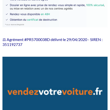
⚖️ Agrément #PR5700038D délivré le 29/04/2020 - SIREN :
351192737