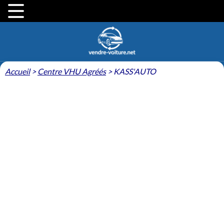
Accueil
>
Centre VHU Agréés
>
KASS'AUTO