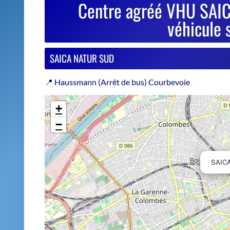
−
SAIC
Estimer le prix de repri