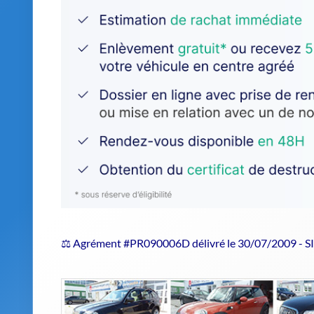
⚖️ Agrément #PR090006D délivré le 30/07/2009 - 
Estimer le prix de repri
SAICA NATUR SUD : un centre agréé