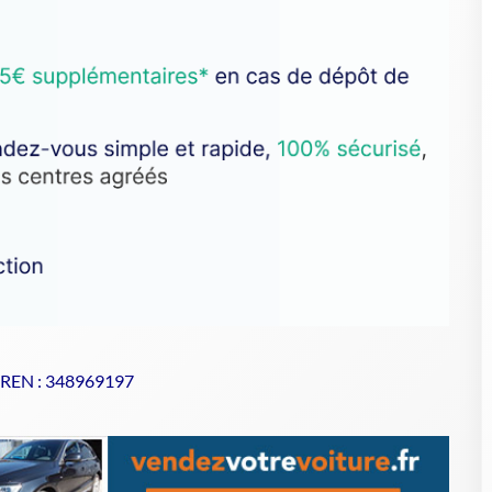
SIREN : 348969197
se de votre VHU sur Goodbyecar
 VHU de confiance