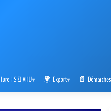
iture HS & VHU
Export
Démarches
A NATUR SUD : destruction
simple et sûre