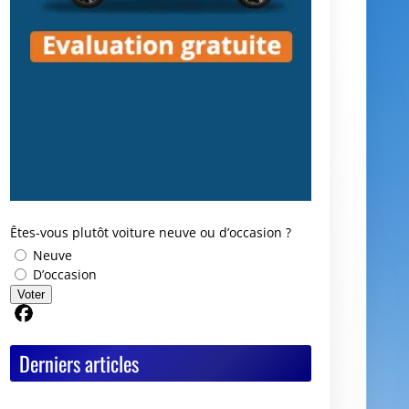
Êtes-vous plutôt voiture neuve ou d’occasion ?
Neuve
D’occasion
Voter
Partager sur Facebook
Derniers articles
Y a-t-il vraiment des deals Black Friday chez
les mandataires auto ?
Avis GoodbyeCar : que vaut ce service pour
vendre ou recycler une voiture HS ?
Quel est le meilleur moment pour vendre sa
voiture ?