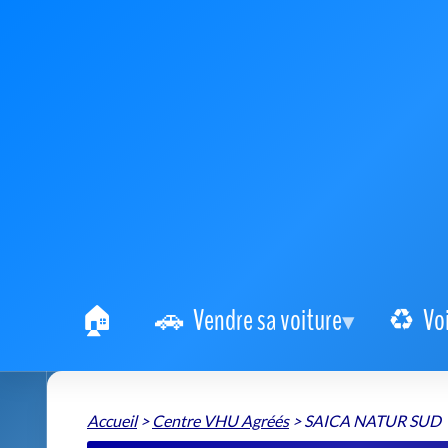
Vendre sa voiture
Vo
Accueil
>
Centre VHU Agréés
>
SAICA NATUR SUD
Centre agréé VHU SAIC
véhicule 
SAICA NATUR SUD
📍 Haussmann (Arrêt de bus) Courbevoie
+