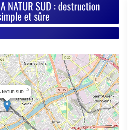
×
A NATUR SUD
© OpenStreetMap contributors
se de votre VHU sur Goodbyecar