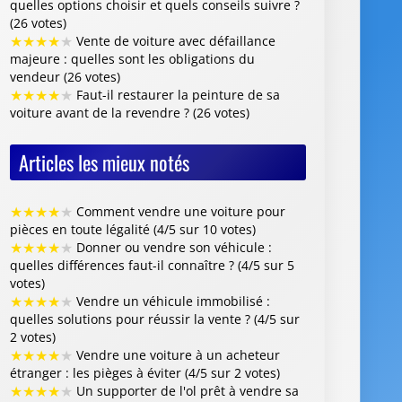
★
★
★
★
★
Comment vendre une voiture pour
pièces en toute légalité (4/5 sur 10 votes)
★
★
★
★
★
Donner ou vendre son véhicule :
quelles différences faut-il connaître ? (4/5 sur 5
votes)
★
★
★
★
★
Vendre un véhicule immobilisé :
quelles solutions pour réussir la vente ? (4/5 sur
2 votes)
★
★
★
★
★
Vendre une voiture à un acheteur
étranger : les pièges à éviter (4/5 sur 2 votes)
★
★
★
★
★
Un supporter de l'ol prêt à vendre sa
voiture pour sauver le club (4/5 sur 1 vote)
Centre VHU Agréé