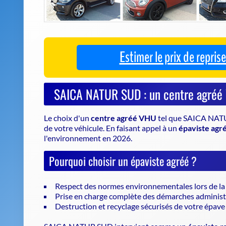
Le choix d'un
centre agréé VHU
tel que SAICA NATUR
de votre véhicule
. En faisant appel à un
épaviste agr
l'environnement en 2026.
Pourquoi choisir un épaviste agréé ?
Respect des normes environnementales lors de l
Prise en charge complète des démarches administ
Destruction et recyclage sécurisés de votre épave
SAICA NATUR SUD intervient comme un
épaviste
re
toute simplicité. Confiez votre véhicule à un professi
protection de la planète.