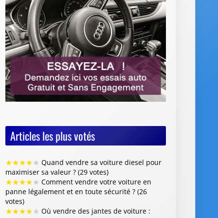
Articles les plus votés
★
★
★
★
★
Quand vendre sa voiture diesel pour
maximiser sa valeur ? (29 votes)
★
★
★
★
★
Comment vendre votre voiture en
panne légalement et en toute sécurité ? (26
votes)
★
★
★
★
★
Où vendre des jantes de voiture :
quelles options choisir et quels conseils suivre ?
(26 votes)
★
★
★
★
★
Vente de voiture avec défaillance
majeure : quelles sont les obligations du
vendeur (26 votes)
★
★
★
★
★
Faut-il restaurer la peinture de sa
voiture avant de la revendre ? (26 votes)
Articles les mieux notés