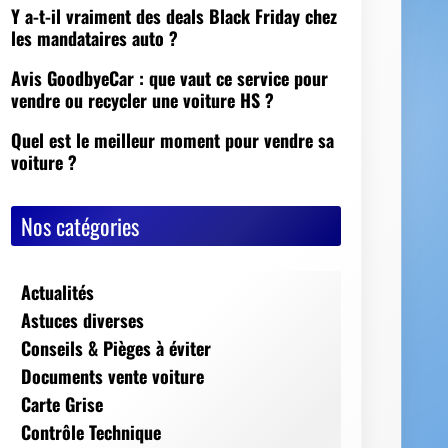
Nos catégories
Actualités
Astuces diverses
Conseils & Pièges à éviter
Documents vente voiture
Carte Grise
Contrôle Technique
Mise à la casse
Démarches, conseils et sécurité
Indispensables
Jeux Vidéos
Nos Dossiers
Succession, décès, héritage