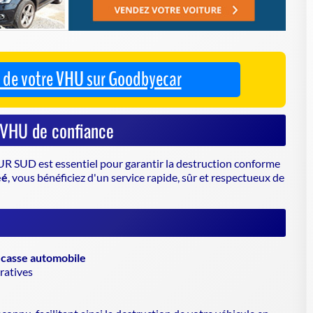
 SUD est essentiel pour garantir la
destruction conforme
éé
, vous bénéficiez d'un service rapide, sûr et respectueux de
a
casse automobile
ratives
connu, facilitant ainsi la destruction de votre véhicule en
onnel agréé pour éviter toute complication et contribuer à la