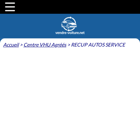
Accueil
>
Centre VHU Agréés
>
RECUP AUTOS SERVICE