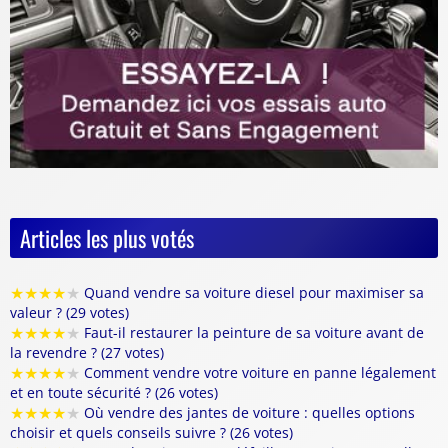
Articles les plus votés
★
★
★
★
★
Quand vendre sa voiture diesel pour maximiser sa
valeur ? (29 votes)
★
★
★
★
★
Faut-il restaurer la peinture de sa voiture avant de
la revendre ? (27 votes)
★
★
★
★
★
Comment vendre votre voiture en panne légalement
et en toute sécurité ? (26 votes)
★
★
★
★
★
Où vendre des jantes de voiture : quelles options
choisir et quels conseils suivre ? (26 votes)