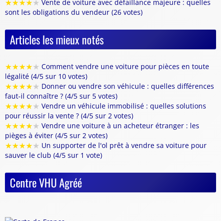
★
★
★
★
★
Vente de voiture avec défaillance majeure : quelles
sont les obligations du vendeur (26 votes)
Articles les mieux notés
★
★
★
★
★
Comment vendre une voiture pour pièces en toute
légalité (4/5 sur 10 votes)
★
★
★
★
★
Donner ou vendre son véhicule : quelles différences
faut-il connaître ? (4/5 sur 5 votes)
★
★
★
★
★
Vendre un véhicule immobilisé : quelles solutions
pour réussir la vente ? (4/5 sur 2 votes)
★
★
★
★
★
Vendre une voiture à un acheteur étranger : les
pièges à éviter (4/5 sur 2 votes)
★
★
★
★
★
Un supporter de l'ol prêt à vendre sa voiture pour
sauver le club (4/5 sur 1 vote)
Centre VHU Agréé