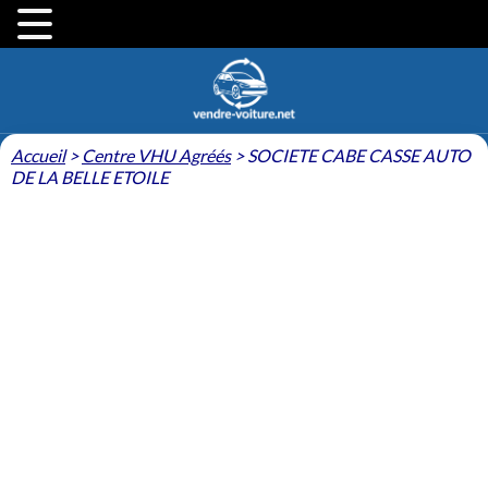
Accueil
>
Centre VHU Agréés
>
SOCIETE CABE CASSE AUTO
DE LA BELLE ETOILE