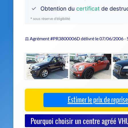
⚖️ Agrément #PR3800006D délivré le 07/06/2006 -
Estimer le prix de repri
Pourquoi choisir un centre agréé VH