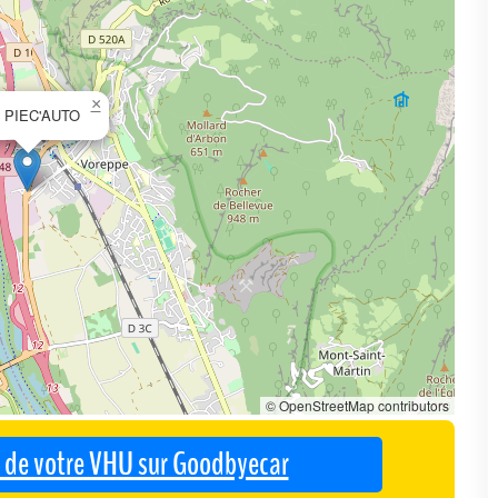
×
 PIEC'AUTO
© OpenStreetMap contributors
se de votre VHU sur Goodbyecar