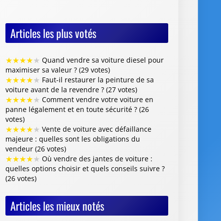
Articles les plus votés
★
★
★
★
★
Quand vendre sa voiture diesel pour
maximiser sa valeur ? (29 votes)
★
★
★
★
★
Faut-il restaurer la peinture de sa
voiture avant de la revendre ? (27 votes)
★
★
★
★
★
Comment vendre votre voiture en
panne légalement et en toute sécurité ? (26
votes)
★
★
★
★
★
Vente de voiture avec défaillance
majeure : quelles sont les obligations du
vendeur (26 votes)
★
★
★
★
★
Où vendre des jantes de voiture :
quelles options choisir et quels conseils suivre ?
(26 votes)
Articles les mieux notés