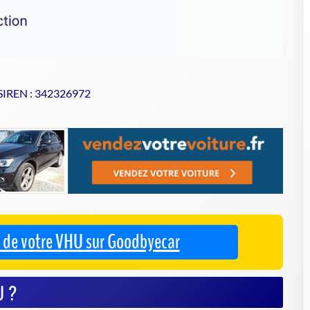
 SIREN : 342326972
se de votre VHU sur Goodbyecar
U ?