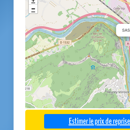
−
SAS
Estimer le prix de repri