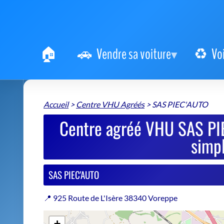
Vendre sa voiture
Vo
Accueil
>
Centre VHU Agréés
>
SAS PIEC'AUTO
Centre agréé VHU SAS PIE
simpl
SAS PIEC'AUTO
📍 925 Route de L'Isère 38340 Voreppe
+