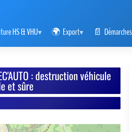
iture HS & VHU
Export
Démarches
C'AUTO : destruction véhicule
e et sûre