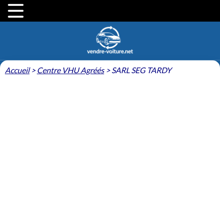
Accueil
>
Centre VHU Agréés
>
SARL SEG TARDY