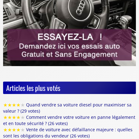
Articles les plus votés
★
★
★
★
★
Quand vendre sa voiture diesel pour maximiser sa
valeur ? (29 votes)
★
★
★
★
★
Comment vendre votre voiture en panne légalement
et en toute sécurité ? (26 votes)
★
★
★
★
★
Vente de voiture avec défaillance majeure : quelles
sont les obligations du vendeur (26 votes)