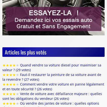
Articles les plus votés
★
★
★
★
★
Quand vendre sa voiture diesel pour maximiser sa
valeur ? (29 votes)
★
★
★
★
★
Faut-il restaurer la peinture de sa voiture avant de
la revendre ? (27 votes)
★
★
★
★
★
Comment vendre votre voiture en panne légalement
et en toute sécurité ? (26 votes)
★
★
★
★
★
Vente de voiture avec défaillance majeure : quelles
sont les obligations du vendeur (26 votes)
★
★
★
★
★
Où vendre des jantes de voiture : quelles options