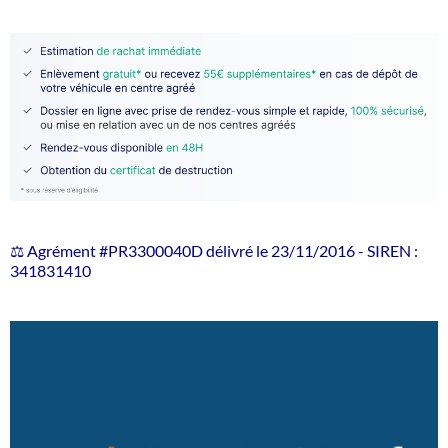
⚖️ Agrément #PR3300040D délivré le 23/11/2016 - SIREN :
341831410